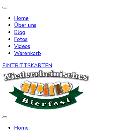
Home
Über uns
Blog
Fotos
Videos
Warenkorb
EINTRITTSKARTEN
Die Bierstraße mitten in Menzelen
Niederrheinisches Bierfest
Home