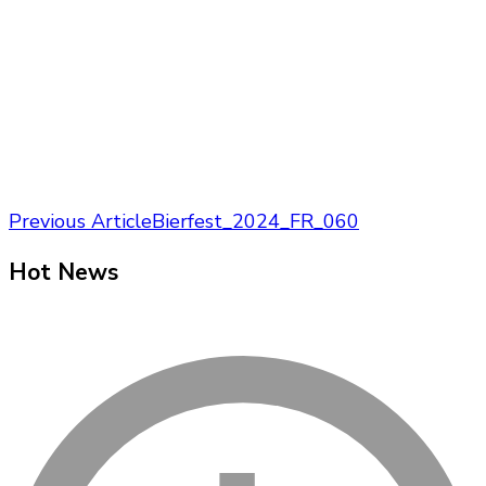
Post
Previous Article
Bierfest_2024_FR_060
Navigation
Hot News