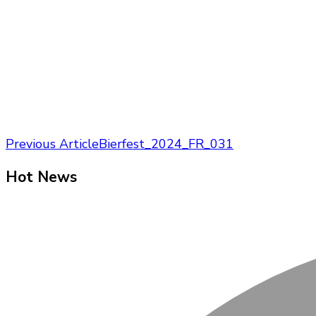
Post
Previous Article
Bierfest_2024_FR_031
Navigation
Hot News