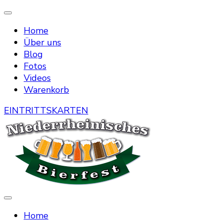
Home
Über uns
Blog
Fotos
Videos
Warenkorb
EINTRITTSKARTEN
Die Bierstraße mitten in Menzelen
Niederrheinisches Bierfest
Home