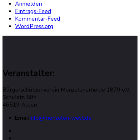
Anmelden
Eintrags-Feed
Kommentar-Feed
WordPress.org
Veranstalter:
Bürgerschützenverein Menzelenerheide 1879 e.V.
Schulstr. 59h
46519 Alpen
Email
info@menzelen-west.de