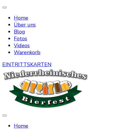
Home
Über uns
Blog
Fotos
Videos
Warenkorb
EINTRITTSKARTEN
Die Bierstraße mitten in Menzelen
Niederrheinisches Bierfest
Home