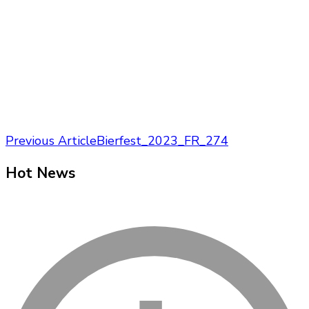
Post
Previous Article
Bierfest_2023_FR_274
Navigation
Hot News