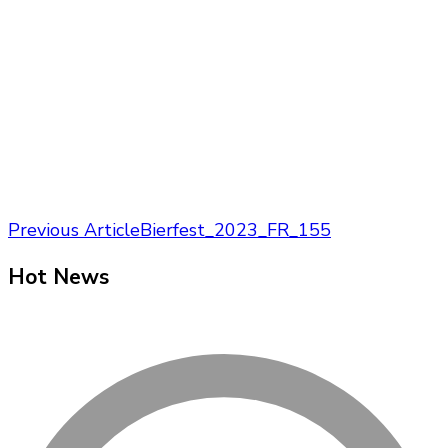
Post
Previous Article
Bierfest_2023_FR_155
Navigation
Hot News