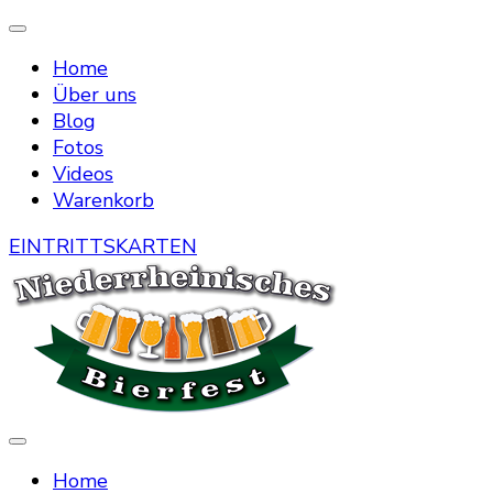
Home
Über uns
Blog
Fotos
Videos
Warenkorb
EINTRITTSKARTEN
Die Bierstraße mitten in Menzelen
Niederrheinisches Bierfest
Home