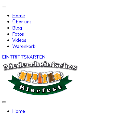
Home
Über uns
Blog
Fotos
Videos
Warenkorb
EINTRITTSKARTEN
Die Bierstraße mitten in Menzelen
Niederrheinisches Bierfest
Home