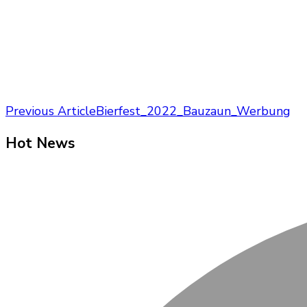
Post
Previous Article
Bierfest_2022_Bauzaun_Werbung
Navigation
Hot News