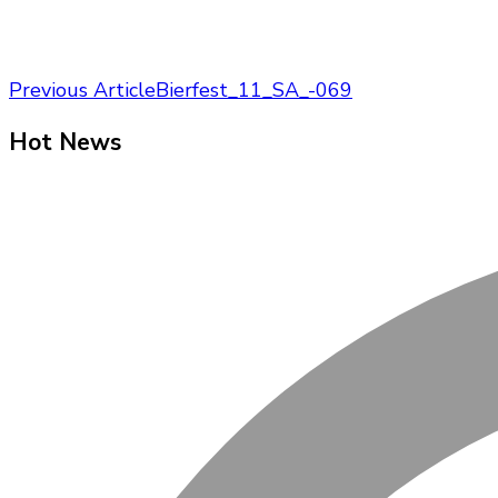
Post
Previous Article
Bierfest_11_SA_-069
Navigation
Hot News