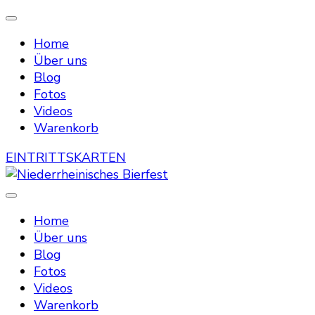
Home
Über uns
Blog
Fotos
Videos
Warenkorb
EINTRITTSKARTEN
Die Bierstraße mitten in Menzelen
Niederrheinisches Bierfest
Home
Über uns
Blog
Fotos
Videos
Warenkorb