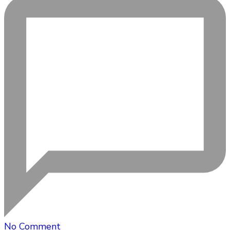
on
No Comment