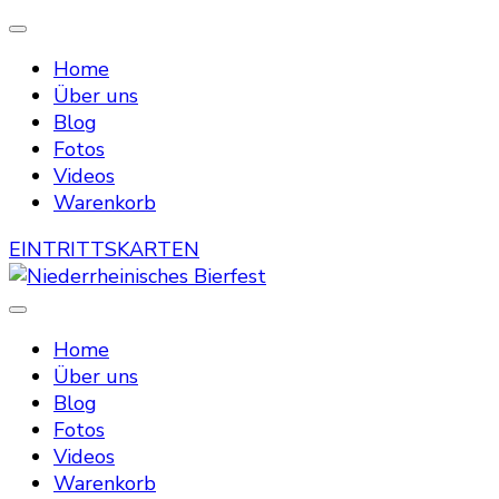
Home
Über uns
Blog
Fotos
Videos
Warenkorb
EINTRITTSKARTEN
Die Bierstraße mitten in Menzelen
Niederrheinisches Bierfest
Home
Über uns
Blog
Fotos
Videos
Warenkorb