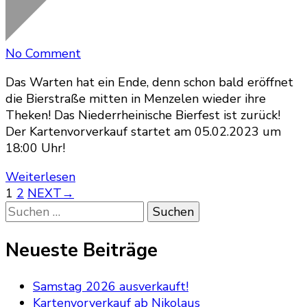
on
No Comment
Kartenverkauf
Das Warten hat ein Ende, denn schon bald eröffnet
startet
die Bierstraße mitten in Menzelen wieder ihre
am
Theken! Das Niederrheinische Bierfest ist zurück!
05.02.2023
Der Kartenvorverkauf startet am 05.02.2023 um
18:00 Uhr!
Weiterlesen
Seitennummerierung
Page
Page
1
2
NEXT
→
Suchen
der
nach:
Beiträge
Neueste Beiträge
Samstag 2026 ausverkauft!
Kartenvorverkauf ab Nikolaus