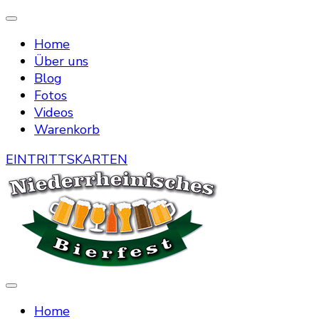
Home
Über uns
Blog
Fotos
Videos
Warenkorb
EINTRITTSKARTEN
Die Bierstraße mitten in Menzelen
Niederrheinisches Bierfest
Home