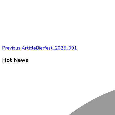
Post
Previous Article
Bierfest_2025_001
Navigation
Hot News