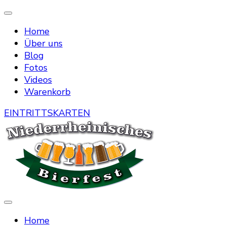
Home
Über uns
Blog
Fotos
Videos
Warenkorb
EINTRITTSKARTEN
Die Bierstraße mitten in Menzelen
Niederrheinisches Bierfest
Home