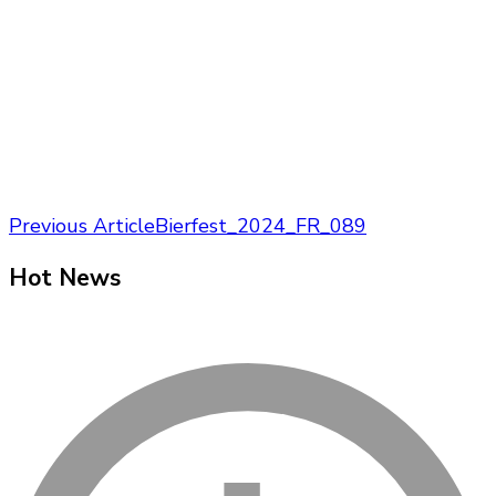
Post
Previous Article
Bierfest_2024_FR_089
Navigation
Hot News