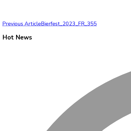
Post
Previous Article
Bierfest_2023_FR_355
Navigation
Hot News