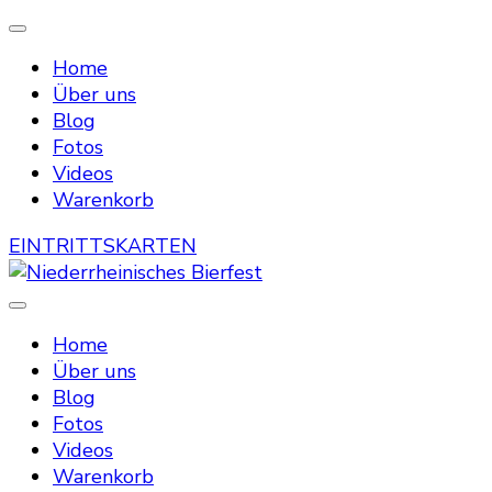
Home
Über uns
Blog
Fotos
Videos
Warenkorb
EINTRITTSKARTEN
Die Bierstraße mitten in Menzelen
Niederrheinisches Bierfest
Home
Über uns
Blog
Fotos
Videos
Warenkorb