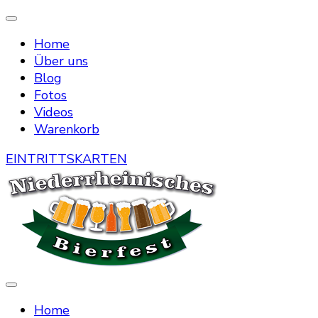
Home
Über uns
Blog
Fotos
Videos
Warenkorb
EINTRITTSKARTEN
Die Bierstraße mitten in Menzelen
Niederrheinisches Bierfest
Home