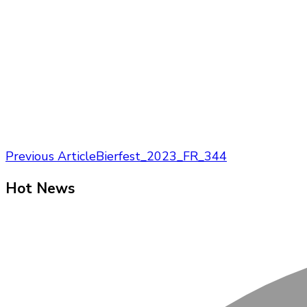
Post
Previous Article
Bierfest_2023_FR_344
Navigation
Hot News