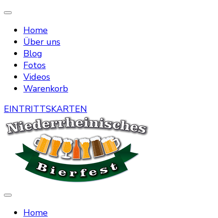
Home
Über uns
Blog
Fotos
Videos
Warenkorb
EINTRITTSKARTEN
Die Bierstraße mitten in Menzelen
Niederrheinisches Bierfest
Home