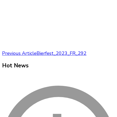
Post
Previous Article
Bierfest_2023_FR_292
Navigation
Hot News