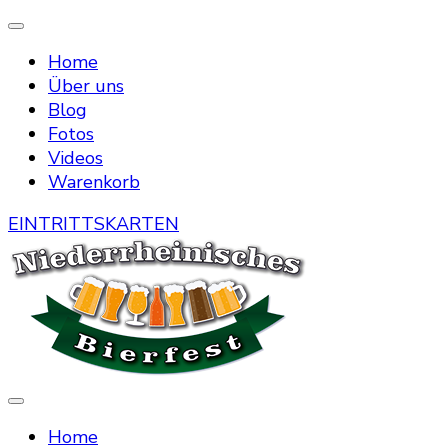
Home
Über uns
Blog
Fotos
Videos
Warenkorb
EINTRITTSKARTEN
Die Bierstraße mitten in Menzelen
Niederrheinisches Bierfest
Home