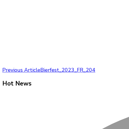
Post
Previous Article
Bierfest_2023_FR_204
Navigation
Hot News