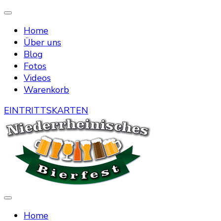
Home
Über uns
Blog
Fotos
Videos
Warenkorb
EINTRITTSKARTEN
Die Bierstraße mitten in Menzelen
Niederrheinisches Bierfest
Home