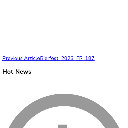
Post
Previous Article
Bierfest_2023_FR_187
Navigation
Hot News