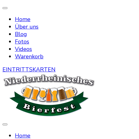
Home
Über uns
Blog
Fotos
Videos
Warenkorb
EINTRITTSKARTEN
Die Bierstraße mitten in Menzelen
Niederrheinisches Bierfest
Home