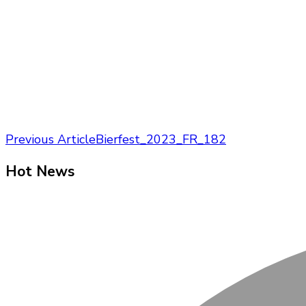
Post
Previous Article
Bierfest_2023_FR_182
Navigation
Hot News