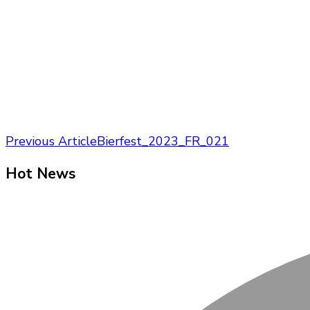
Post
Previous Article
Bierfest_2023_FR_021
Navigation
Hot News