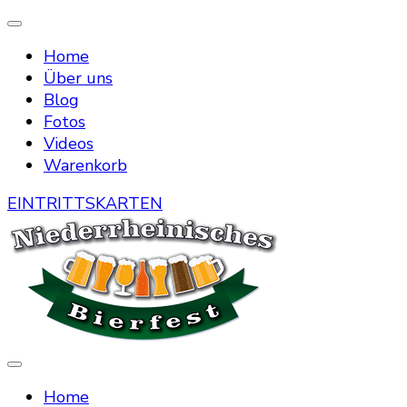
Home
Über uns
Blog
Fotos
Videos
Warenkorb
EINTRITTSKARTEN
Die Bierstraße mitten in Menzelen
Niederrheinisches Bierfest
Home