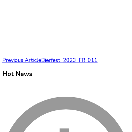
Post
Previous Article
Bierfest_2023_FR_011
Navigation
Hot News