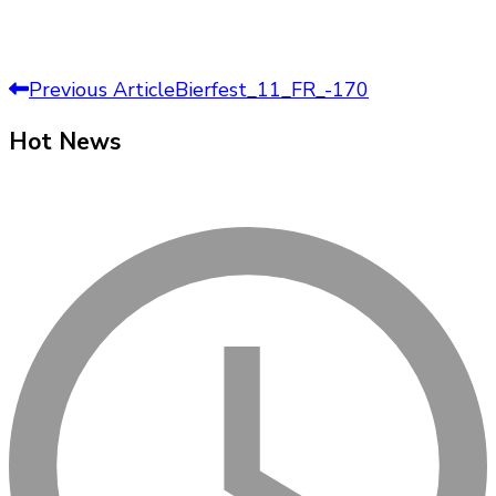
Post
Previous Article
Bierfest_11_FR_-170
Navigation
Hot News