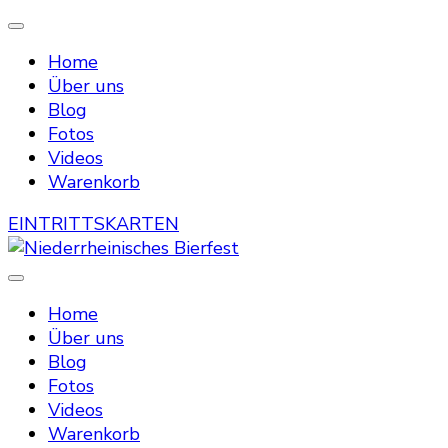
Home
Über uns
Blog
Fotos
Videos
Warenkorb
EINTRITTSKARTEN
Die Bierstraße mitten in Menzelen
Niederrheinisches Bierfest
Home
Über uns
Blog
Fotos
Videos
Warenkorb