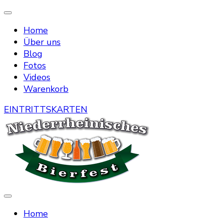
Home
Über uns
Blog
Fotos
Videos
Warenkorb
EINTRITTSKARTEN
Die Bierstraße mitten in Menzelen
Niederrheinisches Bierfest
Home