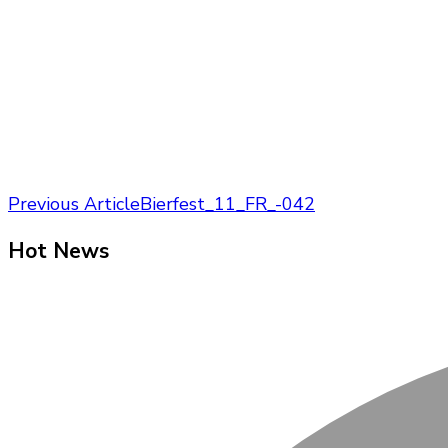
Post
Previous Article
Bierfest_11_FR_-042
Navigation
Hot News