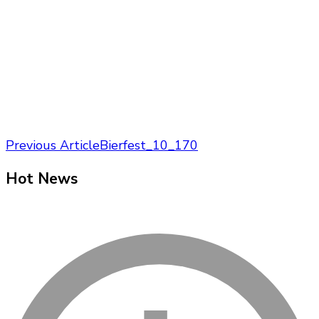
Post
Previous Article
Bierfest_10_170
Navigation
Hot News