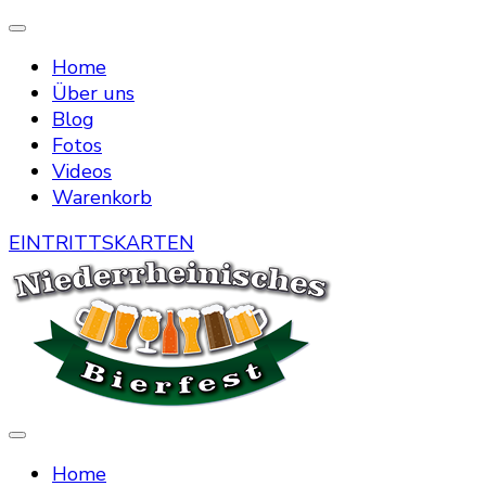
Home
Über uns
Blog
Fotos
Videos
Warenkorb
EINTRITTSKARTEN
Die Bierstraße mitten in Menzelen
Niederrheinisches Bierfest
Home